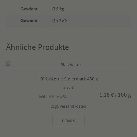
n
Gewicht
0,5 kg
a
t
Gewicht
0,50 KG
i
v
e
Ähnliche Produkte
:
Kürbiskerne Steiermark 450 g
5,30
€
1,18
€
/
100
g
inkl. 19 % MwSt.
zzgl.
Versandkosten
DETAILS