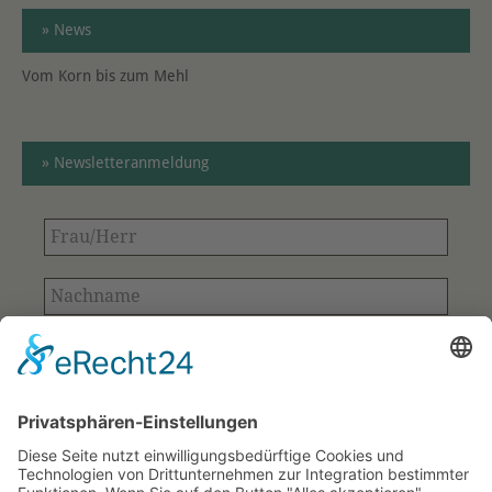
» News
Vom Korn bis zum Mehl
» Newsletteranmeldung
Frau/Herr
Nachname
E-
Mail-
Adresse
Bitte bestätigen
*
*
Ihre Kontaktdaten aus dem Anmeldeformular
werden ausschließlich für den Versand des
Newsletters verwendet und gespeichert