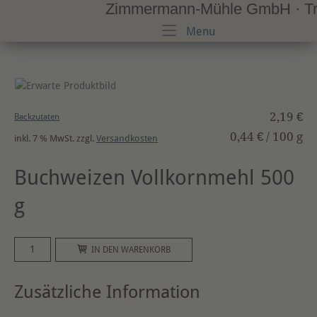
Zimmermann-Mühle GmbH · Trad
Skip
to
Menu
Menu
content
2,19
€
Backzutaten
0,44
€
/
100
g
inkl. 7 % MwSt.
zzgl.
Versandkosten
Buchweizen Vollkornmehl 500
g
Buchweizen
A
IN DEN WARENKORB
Vollkornmehl
l
500
t
Zusätzliche Information
g
e
Menge
r