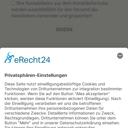
*
Ihre Kontaktdaten aus dem Anmeldeformular
werden ausschließlich für den Versand des
Newsletters verwendet und gespeichert
Copyright © 2026 · Zimmermann-Mühle GmbH · Gaimühle 1 ·
63928 Riedern ·
Impressum
Theme by
SiteOrigin
Vertrag widerrufen
Cookie-Einstellungen