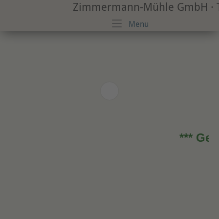
Skip
Zimmermann-Mühle GmbH · Tr
to
Menu
Menu
content
*** 