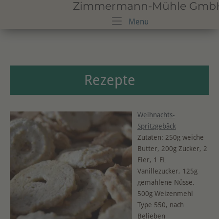
Zimmermann-Mühle GmbH · 
Skip
to
Menu
Menu
content
Rezepte
Weihnachts-
Spritzgebäck
Zutaten: 250g weiche
Butter, 200g Zucker, 2
Eier, 1 EL
Vanillezucker, 125g
gemahlene Nüsse,
500g Weizenmehl
Type 550, nach
Belieben