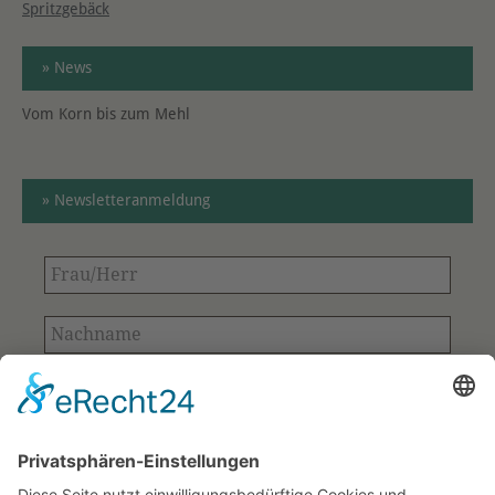
Spritzgebäck
» News
Vom Korn bis zum Mehl
» Newsletteranmeldung
Frau/Herr
Nachname
E-
Mail-
Adresse
Bitte bestätigen
*
*
Ihre Kontaktdaten aus dem Anmeldeformular