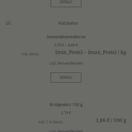
DETAILS
Sonnenblumenkerne
2,59
€
–
4,49
€
{min_Preis} – {max_Preis} /
kg
inkl. MwSt.
zzgl.
Versandkosten
DETAILS
Brotgewürz 150 g
2,79
€
1,86
€
/
100
g
inkl. 7 % MwSt.
zzgl.
Versandkosten