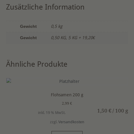
Rohrzucker
t
Zusätzliche Information
Menge
e
r
n
Gewicht
0,5 kg
a
t
Gewicht
0,50 KG, 5 KG + 19,20€
i
v
e
Ähnliche Produkte
:
Flohsamen 200 g
2,99
€
1,50
€
/
100
g
inkl. 19 % MwSt.
zzgl.
Versandkosten