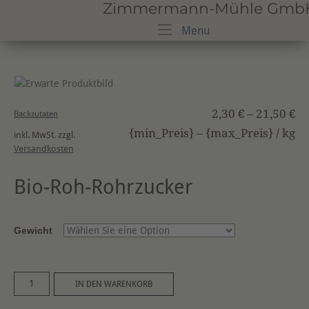
Zimmermann-Mühle GmbH · 
Skip
to
Menu
Menu
content
2,30
€
–
21,50
€
Backzutaten
{min_Preis} – {max_Preis} /
kg
inkl. MwSt.
zzgl.
Versandkosten
Bio-Roh-Rohrzucker
Gewicht
Bio
A
IN DEN WARENKORB
Roh-
l