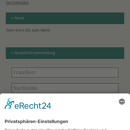
Spritzgebäck
» News
Vom Korn bis zum Mehl
» Newsletteranmeldung
Frau/Herr
Nachname
E-
Mail-
Adresse
Bitte bestätigen
*
*
Ihre Kontaktdaten aus dem Anmeldeformular