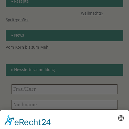
» Rezepte
Weihnachts-
Spritzgebäck
» News
Vom Korn bis zum Mehl
» Newsletteranmeldung
Frau/Herr
Nachname
E-
Mail-