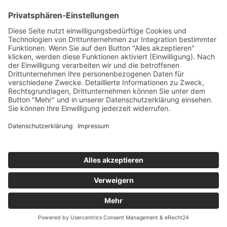
Adresse
Bitte bestätigen
*
*
Ihre Kontaktdaten aus dem Anmeldeformular
werden ausschließlich für den Versand des
Newsletters verwendet und gespeichert
Copyright © 2026 · Zimmermann-Mühle GmbH · Gaimühle 1 ·
63928 Riedern ·
Impressum
Theme by
SiteOrigin
Vertrag widerrufen
Cookie-Einstellungen