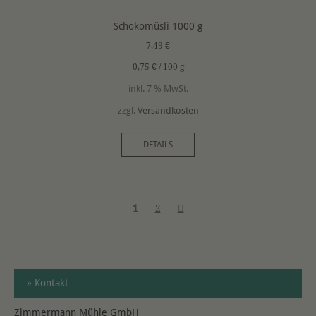
Schokomüsli 1000 g
7,49
€
0,75
€
/
100
g
inkl. 7 % MwSt.
zzgl.
Versandkosten
DETAILS
Posts
1
2
navigation
» Kontakt
Zimmermann Mühle GmbH