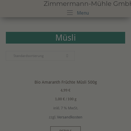
Zimmermann-Mühle GmbH · 
Skip
to
Menu
Menu
content
Müsli
Standardsortierung
Bio Amaranth Früchte Müsli 500g
4,99
€
1,00
€
/
100
g
inkl. 7 % MwSt.
zzgl.
Versandkosten