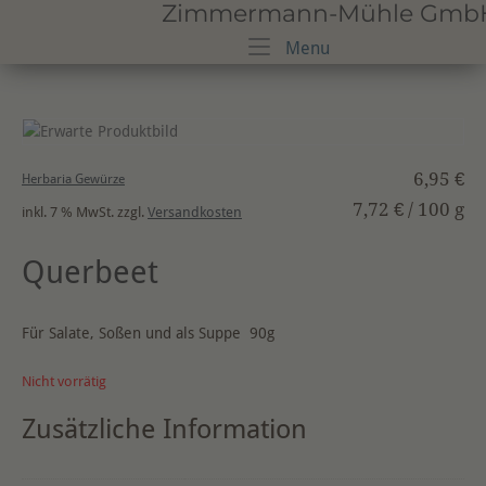
Zimmermann-Mühle GmbH · 
Skip
to
Menu
Menu
content
6,95
€
Herbaria Gewürze
7,72
€
/
100
g
inkl. 7 % MwSt.
zzgl.
Versandkosten
Querbeet
Für Salate, Soßen und als Suppe 90g
Nicht vorrätig
Zusätzliche Information