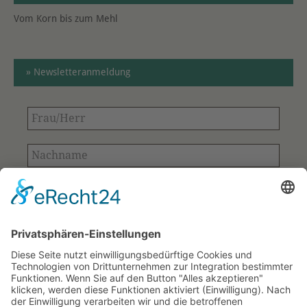
Vom Korn bis zum Mehl
» Newsletteranmeldung
Frau/Herr
Nachname
E-
Mail-
Adresse
Bitte bestätigen
*
*
Ihre Kontaktdaten aus dem Anmeldeformular
werden ausschließlich für den Versand des
Newsletters verwendet und gespeichert