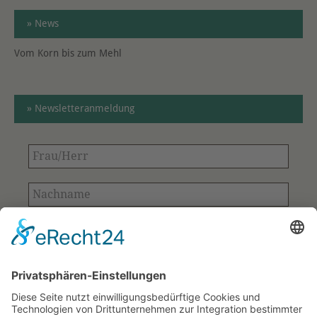
» News
Vom Korn bis zum Mehl
» Newsletteranmeldung
Frau/Herr
Nachname
E-
Mail-
Adresse
Bitte bestätigen
*
*
Ihre Kontaktdaten aus dem Anmeldeformular
werden ausschließlich für den Versand des
Newsletters verwendet und gespeichert