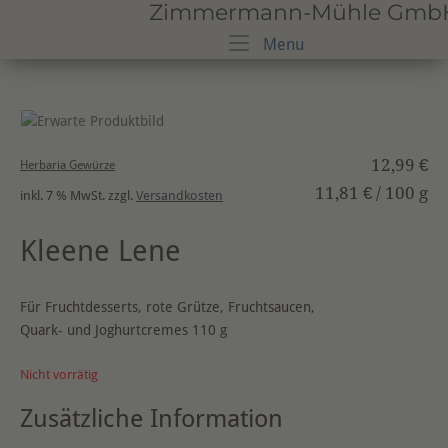
Zimmermann-Mühle GmbH · 
Skip
to
Menu
Menu
content
12,99
€
Herbaria Gewürze
11,81
€
/
100
g
inkl. 7 % MwSt.
zzgl.
Versandkosten
Kleene Lene
Für Fruchtdesserts, rote Grütze, Fruchtsaucen,
Quark- und Joghurtcremes 110 g
Nicht vorrätig
Zusätzliche Information