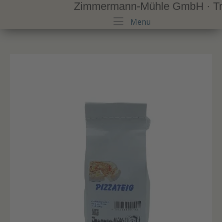
Zimmermann-Mühle GmbH · Trad
Skip
to
Menu
Menu
content