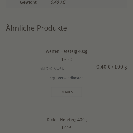
Gewicht
0,40 KG
i
v
e
Ähnliche Produkte
:
Weizen Hefeteig 400g
1,60
€
0,40
€
/
100
g
inkl. 7 % MwSt.
zzgl.
Versandkosten
DETAILS
Dinkel Hefeteig 400g
1,60
€