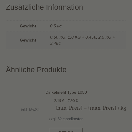
t
Zusätzliche Information
e
r
n
Gewicht
0,5 kg
a
t
0,50 KG, 1,0 KG + 0,45€, 2,5 KG +
Gewicht
i
3,45€
v
e
:
Ähnliche Produkte
Dinkelmehl Type 1050
2,19
€
–
7,90
€
{min_Preis} – {max_Preis} /
kg
inkl. MwSt.
zzgl.
Versandkosten