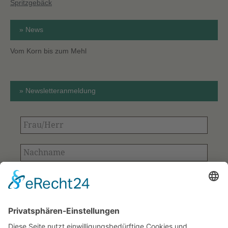
Spritzgebäck
» News
Vom Korn bis zum Mehl
» Newsletteranmeldung
Frau/Herr
Nachname
E-
Mail-
Adresse
Bitte bestätigen
*
*
Ihre Kontaktdaten aus dem Anmeldeformular
werden ausschließlich für den Versand des