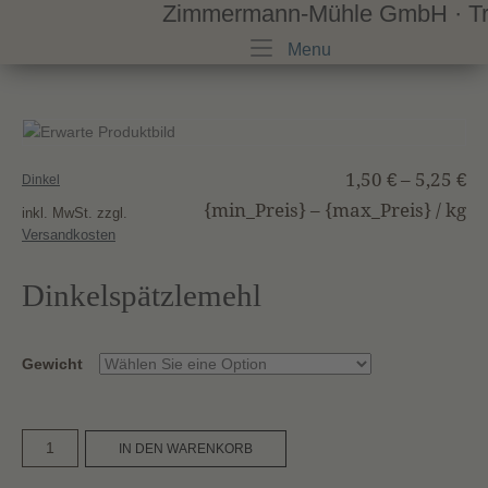
Zimmermann-Mühle GmbH · Trad
Skip
to
Menu
Menu
content
1,50
€
–
5,25
€
Dinkel
{min_Preis} – {max_Preis} /
kg
inkl. MwSt.
zzgl.
Versandkosten
Dinkelspätzlemehl
Gewicht
Dinkelspätzlemehl
A
IN DEN WARENKORB
Menge
l