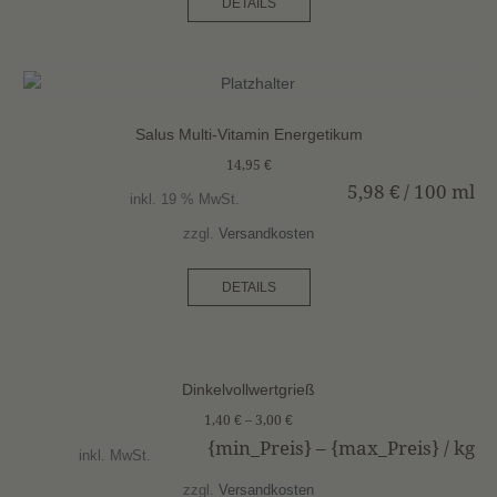
DETAILS
Salus Multi-Vitamin Energetikum
14,95
€
5,98
€
/
100
ml
inkl. 19 % MwSt.
zzgl.
Versandkosten
DETAILS
Dinkelvollwertgrieß
1,40
€
–
3,00
€
{min_Preis} – {max_Preis} /
kg
inkl. MwSt.
zzgl.
Versandkosten