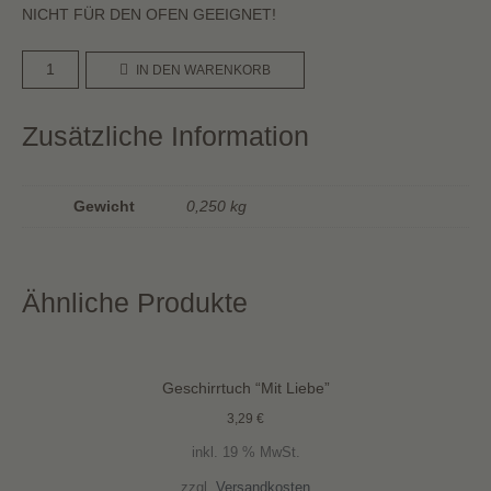
NICHT FÜR DEN OFEN GEEIGNET!
Brotkorb
A
IN DEN WARENKORB
rund
l
1,5kg
t
Zusätzliche Information
Menge
e
r
n
Gewicht
0,250 kg
a
t
i
v
Ähnliche Produkte
e
:
Geschirrtuch “Mit Liebe”
3,29
€
inkl. 19 % MwSt.
zzgl.
Versandkosten