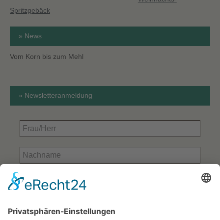
Spritzgebäck
» News
Vom Korn bis zum Mehl
» Newsletteranmeldung
Frau/Herr
Nachname
E-
Mail-
Adresse
Bitte bestätigen
*
*
Ihre Kontaktdaten aus dem Anmeldeformular