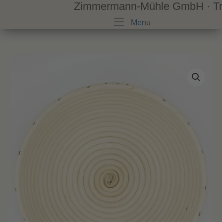
Zimmermann-Mühle GmbH · Trad
Skip
to
Menu
Menu
content