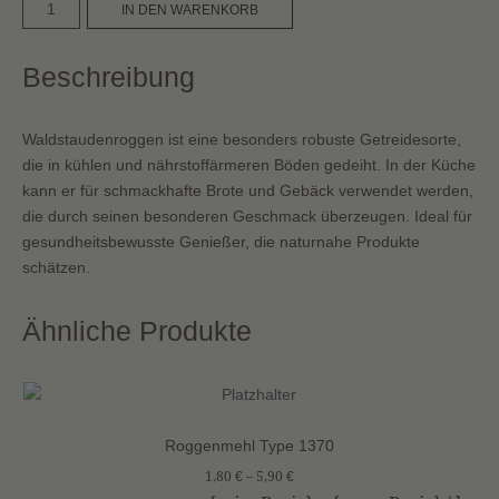
Bio
A
IN DEN WARENKORB
Waldstaudenroggen
l
Körner
t
Beschreibung
Menge
e
r
n
Waldstaudenroggen ist eine besonders robuste Getreidesorte,
a
die in kühlen und nährstoffärmeren Böden gedeiht. In der Küche
t
kann er für schmackhafte Brote und Gebäck verwendet werden,
i
die durch seinen besonderen Geschmack überzeugen. Ideal für
v
gesundheitsbewusste Genießer, die naturnahe Produkte
e
schätzen.
:
Ähnliche Produkte
Roggenmehl Type 1370
1,80
€
–
5,90
€