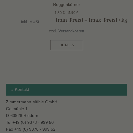
Roggenkörner
1,80
€
–
5,90
€
{min_Preis} – {max_Preis} /
kg
inkl. MwSt.
zzgl.
Versandkosten
DETAILS
» Kontakt
Zimmermann Mühle GmbH
Gaimühle 1
D-63928 Riedern
Tel +49 (0) 9378 - 999 50
Fax +49 (0) 9378 - 999 52