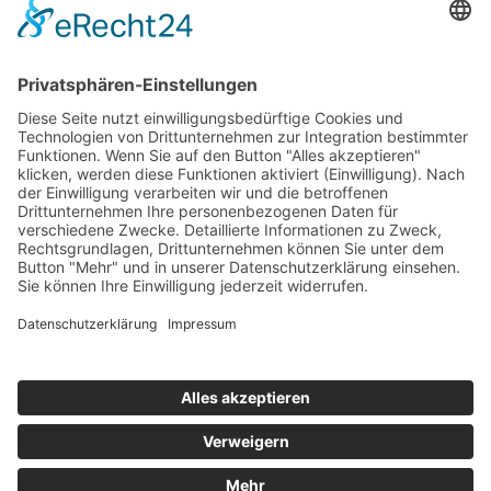
E-
Mail-
Adresse
Bitte bestätigen
*
*
Ihre Kontaktdaten aus dem Anmeldeformular
werden ausschließlich für den Versand des
Newsletters verwendet und gespeichert
Copyright © 2026 · Zimmermann-Mühle GmbH · Gaimühle 1 ·
63928 Riedern ·
Impressum
Theme by
SiteOrigin
Vertrag widerrufen