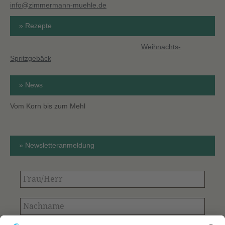
info@zimmermann-muehle.de
» Rezepte
Weihnachts-
Spritzgebäck
» News
Vom Korn bis zum Mehl
» Newsletteranmeldung
Frau/Herr
Nachname