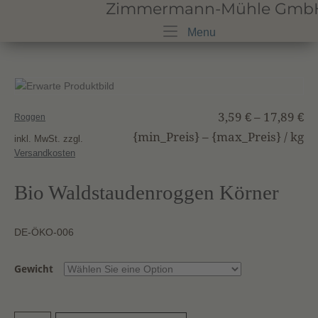
Zimmermann-Mühle GmbH · 
Skip
to
Menu
Menu
content
3,59
€
–
17,89
€
Roggen
{min_Preis} – {max_Preis} /
kg
inkl. MwSt.
zzgl.
Versandkosten
Bio Waldstaudenroggen Körner
DE-ÖKO-006
Gewicht